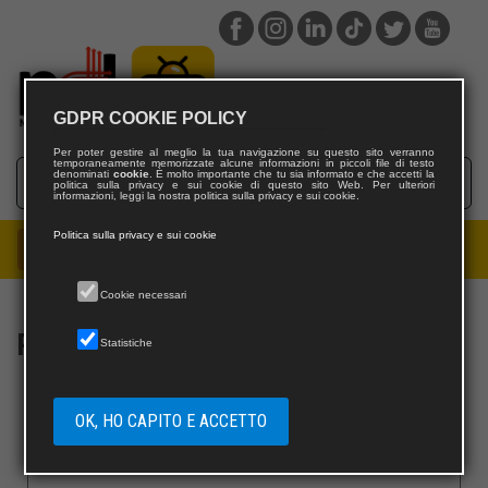
GDPR COOKIE POLICY
Per poter gestire al meglio la tua navigazione su questo sito verranno
temporaneamente memorizzate alcune informazioni in piccoli file di testo
denominati
cookie
. È molto importante che tu sia informato e che accetti la
politica sulla privacy e sui cookie di questo sito Web. Per ulteriori
informazioni, leggi la nostra politica sulla privacy e sui cookie.
Politica sulla privacy e sui cookie
Cookie necessari
REGISTRAZIONE NUOVO UTENTE
Statistiche
OK, HO CAPITO E ACCETTO
Username