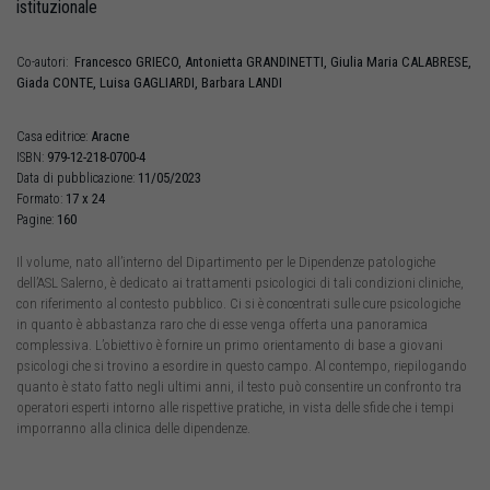
istituzionale
Francesco
GRIECO
,
Antonietta
GRANDINETTI
,
Giulia Maria
CALABRESE
,
Co-autori:
Giada
CONTE
,
Luisa
GAGLIARDI
,
Barbara
LANDI
Aracne
Casa editrice:
979-12-218-0700-4
ISBN:
11/05/2023
Data di pubblicazione:
17 x 24
Formato:
160
Pagine:
Il volume, nato all’interno del Dipartimento per le Dipendenze patologiche
dell’ASL Salerno, è dedicato ai trattamenti psicologici di tali condizioni cliniche,
con riferimento al contesto pubblico. Ci si è concentrati sulle cure psicologiche
in quanto è abbastanza raro che di esse venga offerta una panoramica
complessiva. L’obiettivo è fornire un primo orientamento di base a giovani
psicologi che si trovino a esordire in questo campo. Al contempo, riepilogando
quanto è stato fatto negli ultimi anni, il testo può consentire un confronto tra
operatori esperti intorno alle rispettive pratiche, in vista delle sfide che i tempi
imporranno alla clinica delle dipendenze.