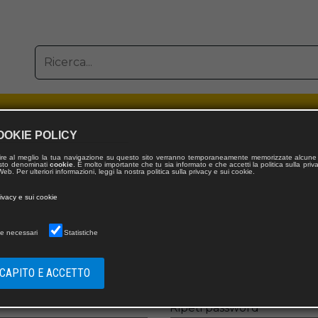
OOKIE POLICY
ire al meglio la tua navigazione su questo sito verranno temporaneamente memorizzate alcune 
 testo denominati
cookie
. È molto importante che tu sia informato e che accetti la politica sulla priv
IONE NUOVO UTENTE
eb. Per ulteriori informazioni, leggi la nostra politica sulla privacy e sui cookie.
rivacy e sui cookie
e necessari
Statistiche
 CAPITO E ACCETTO
Ripeti password