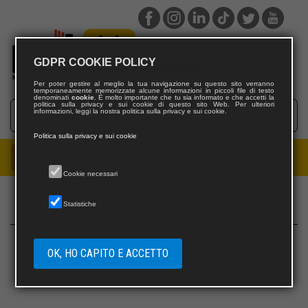
GDPR COOKIE POLICY
Per poter gestire al meglio la tua navigazione su questo sito verranno
temporaneamente memorizzate alcune informazioni in piccoli file di testo
denominati
cookie
. È molto importante che tu sia informato e che accetti la
politica sulla privacy e sui cookie di questo sito Web. Per ulteriori
informazioni, leggi la nostra politica sulla privacy e sui cookie.
Politica sulla privacy e sui cookie
Cookie necessari
Statistiche
Privacy
|
Contatti
Nocilli distribuzione libri
è un marchio editoriale di
Adiuvare S.r.l.
Partita IVA
OK, HO CAPITO E ACCETTO
15662501004
Copyright © 2026. All Rights Reserved.